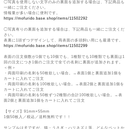
◯写真を使用しない文字のみの裏面を追加する場合は、下記商品も
一緒にご注文ください。
情報量が多い場合に便利です。
https://mofurido.base.shop/items/11502292
◯写真有りの裏面を追加する場合は、下記商品も一緒にご注文くだ
さい。
表裏に1頭ずつデザインして、両表面の多頭飼い用にも最適です。
https://mofurido.base.shop/items/11502299
表面の注文個数が1個でも10個でも、1種類でも10種類でも裏面は1
回の注文につき1個のご注文で全ての名刺に裏面が追加されます。
＜例＞
・両面印刷の名刺を50枚欲しい場合。→表面1個と裏面追加1個を
カートに入れてご注文
・両面印刷の名刺を100枚欲しい場合。→表面2個と裏面追加1個を
カートに入れてご注文
・両面印刷の名刺を50枚ずつ2種類の合計100枚欲しい場合。→表
面2個と裏面追加1個をカートに入れてご注文
【サイズ】91mm×55mm
1個50枚入／税込／送料無料です！！
サンプルは犬ですが、猫・うさぎ・ハリネズミ等、どんなペットか