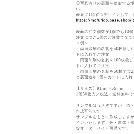
◯写真有りの裏面を追加する
い。
表裏に1頭ずつデザインして、
https://mofurido.base.shop/
表面の注文個数が1個でも10個
注文につき1個のご注文で全て
＜例＞
・両面印刷の名刺を50枚欲し
トに入れてご注文
・両面印刷の名刺を100枚欲
トに入れてご注文
・両面印刷の名刺を50枚ずつ2
と裏面追加1個をカートに入れ
【サイズ】91mm×55mm
1個50枚入／税込／送料無料
サンプルはうさぎですが、猫
作成可能です！
サンプルをもとに作成しますが
インいたします。色・書体・
なオーダーメイド商品です。