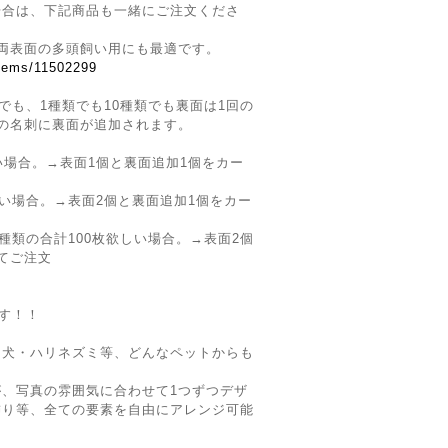
場合は、下記商品も一緒にご注文くださ
両表面の多頭飼い用にも最適です。
items/11502299
でも、1種類でも10種類でも裏面は1回の
の名刺に裏面が追加されます。
い場合。→表面1個と裏面追加1個をカー
しい場合。→表面2個と裏面追加1個をカー
種類の合計100枚欲しい場合。→表面2個
てご注文
です！！
・犬・ハリネズミ等、どんなペットからも
、写真の雰囲気に合わせて1つずつデザ
飾り等、全ての要素を自由にアレンジ可能