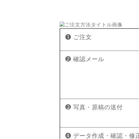
❶ ご注文
❷ 確認メール
❸ 写真・原稿の送付
❹ データ作成・確認・修