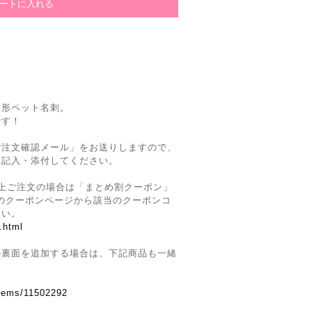
方形ペット名刺。
です！
ご注文確認メール」をお送りしますので、
を記入・添付してください。
上ご注文の場合は「まとめ割クーポン」
Siteのクーポンページから該当のクーポンコ
さい。
.html
の裏面を追加する場合は、下記商品も一緒
。
items/11502292