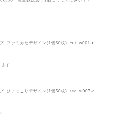
ck500（注文数は必ず1個にしてください！）
ファミカセデザイン(1個50枚)_cut_w001-r
します
ひょっこりデザイン(1個50枚)_rec_w007-c
♪