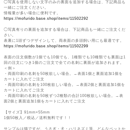
◯写真を使用しない文字のみの裏面を追加する場合は、下記商品も
一緒にご注文ください。
情報量が多い場合に便利です。
https://mofurido.base.shop/items/11502292
◯写真有りの裏面を追加する場合は、下記商品も一緒にご注文くだ
さい。
表裏に1頭ずつデザインして、両表面の多頭飼い用にも最適です。
https://mofurido.base.shop/items/11502299
表面の注文個数が1個でも10個でも、1種類でも10種類でも裏面は1
回の注文につき1個のご注文で全ての名刺に裏面が追加されます。
＜例＞
・両面印刷の名刺を50枚欲しい場合。→表面1個と裏面追加1個を
カートに入れてご注文
・両面印刷の名刺を100枚欲しい場合。→表面2個と裏面追加1個を
カートに入れてご注文
・両面印刷の名刺を50枚ずつ2種類の合計100枚欲しい場合。→表
面2個と裏面追加1個をカートに入れてご注文
【サイズ】91mm×55mm
1個50枚入／税込／送料無料です！！
サンプルは猫ですが、うさぎ・犬・ハリネズミ等、どんなペットか