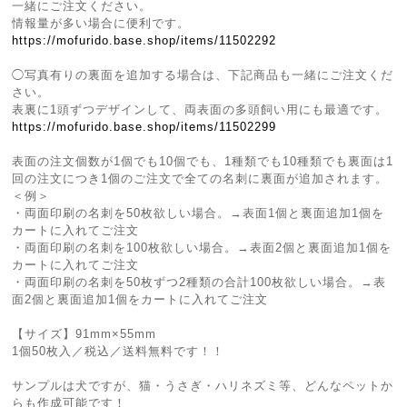
一緒にご注文ください。
情報量が多い場合に便利です。
https://mofurido.base.shop/items/11502292
◯写真有りの裏面を追加する場合は、下記商品も一緒にご注文くだ
さい。
表裏に1頭ずつデザインして、両表面の多頭飼い用にも最適です。
https://mofurido.base.shop/items/11502299
表面の注文個数が1個でも10個でも、1種類でも10種類でも裏面は1
回の注文につき1個のご注文で全ての名刺に裏面が追加されます。
＜例＞
・両面印刷の名刺を50枚欲しい場合。→表面1個と裏面追加1個を
カートに入れてご注文
・両面印刷の名刺を100枚欲しい場合。→表面2個と裏面追加1個を
カートに入れてご注文
・両面印刷の名刺を50枚ずつ2種類の合計100枚欲しい場合。→表
面2個と裏面追加1個をカートに入れてご注文
【サイズ】91mm×55mm
1個50枚入／税込／送料無料です！！
サンプルは犬ですが、猫・うさぎ・ハリネズミ等、どんなペットか
らも作成可能です！