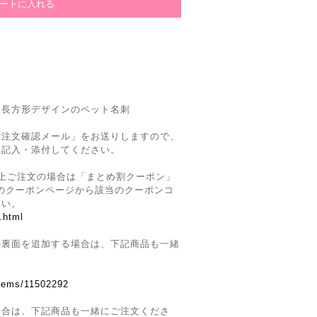
た長方形デザインのペット名刺
ご注文確認メール」をお送りしますので、
を記入・添付してください。
上ご注文の場合は「まとめ割クーポン」
Siteのクーポンページから該当のクーポンコ
さい。
.html
の裏面を追加する場合は、下記商品も一緒
。
items/11502292
場合は、下記商品も一緒にご注文くださ