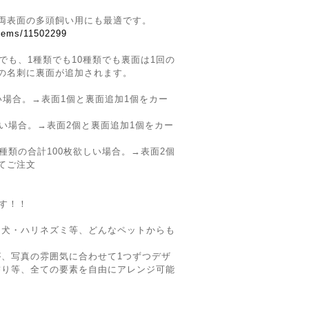
両表面の多頭飼い用にも最適です。
items/11502299
でも、1種類でも10種類でも裏面は1回の
の名刺に裏面が追加されます。
い場合。→表面1個と裏面追加1個をカー
しい場合。→表面2個と裏面追加1個をカー
種類の合計100枚欲しい場合。→表面2個
てご注文
です！！
・犬・ハリネズミ等、どんなペットからも
、写真の雰囲気に合わせて1つずつデザ
飾り等、全ての要素を自由にアレンジ可能