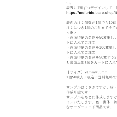
い。
表裏に1頭ずつデザインして、
https://mofurido.base.shop/
表面の注文個数が1個でも10個
注文につき1個のご注文で全て
＜例＞
・両面印刷の名刺を50枚欲し
トに入れてご注文
・両面印刷の名刺を100枚欲
トに入れてご注文
・両面印刷の名刺を50枚ずつ2
と裏面追加1個をカートに入れ
【サイズ】91mm×55mm
1個50枚入／税込／送料無料
サンプルはうさぎですが、猫
作成可能です！
サンプルをもとに作成しますが
インいたします。色・書体・
なオーダーメイド商品です。