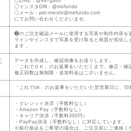
◯LINE：@997gatfn
◯インスタDM：@mofurido
◯メール：
pet-meishi@mofurido.com
にてお問い合わせくださいませ。
❷のご注文確認メールに使用する写真や制作内容を
ラインやインスタで写真を受け取ると画質が劣化し
ます 。
データを作成し、確認画像をお送りします。
正
「これでＯＫ」のお返事をいただくまで、修正・確
修正回数は無制限・追加料金はございません。
「これでok」のお返事をいただいた翌営業日に、印
・クレジット決済（手数料なし）
・Amazon Pay（手数料なし）
・キャリア決済（手数料300円）
・PayPay決済（手数料なし）に対応しています。
※銀行振込をご希望の場合は、ご注文前にご連絡く