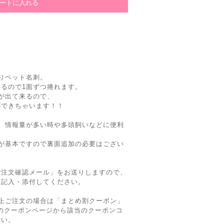
りペット名刺。
るので1面ずつ捲れます。
が出て来るので、
ができちゃいます！！
、情報量が多い時や多頭飼いなどに便利
が基本ですので裏面追加の必要はござい
ご注文確認メール」をお送りしますので、
を記入・添付してください。
上ご注文の場合は「まとめ割クーポン」
Siteのクーポンページから該当のクーポンコ
さい。