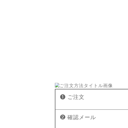
❶ ご注文
❷ 確認メール