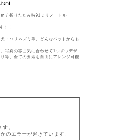
.html
mm / 折りたたみ時91ミリメートル
です！！
・犬・ハリネズミ等、どんなペットからも
、写真の雰囲気に合わせて1つずつデザ
飾り等、全ての要素を自由にアレンジ可能
。
ます。
らかのエラーが起きています。