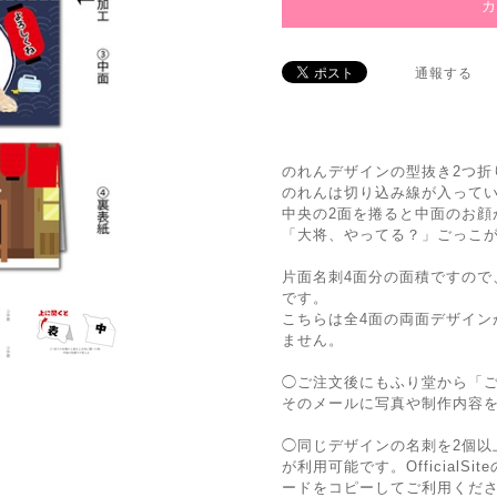
通報する
のれんデザインの型抜き2つ折
のれんは切り込み線が入ってい
中央の2面を捲ると中面のお顔
「大将、やってる？」ごっこ
片面名刺4面分の面積ですので
です。
こちらは全4面の両面デザイン
ません。
◯ご注文後にもふり堂から「
そのメールに写真や制作内容
◯同じデザインの名刺を2個以
が利用可能です。Official
ードをコピーしてご利用くだ