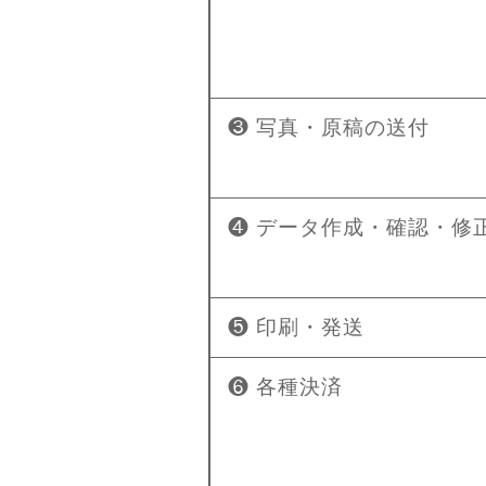
❸ 写真・原稿の送付
❹ データ作成・確認・修
❺ 印刷・発送
❻ 各種決済