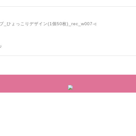
ひょっこりデザイン(1個50枚)_rec_w007-c
♪
ドーナツデザイン(1個50枚)_cut_w015-r
に感謝いたします またよろしくお願いします
バシーポリシー
特定商取引法に基づく表記
幾何学フレームザイン(1個50枚)_rec_h013-c
営業時間：平日10:00〜18:00/土日祝定休