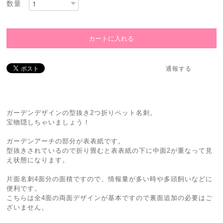
数量
通報する
ガーデンデザインの型抜き2つ折りペット名刺。
宝物隠しちゃいましょう！
ガーデンアーチの部分が表表紙です。
型抜きされているので折り畳むと表表紙の下に中面2が重なって見
え状態になります。
片面名刺4面分の面積ですので、情報量が多い時や多頭飼いなどに
便利です。
こちらは全4面の両面デザインが基本ですので裏面追加の必要はご
ざいません。