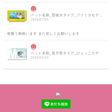
ペット名刺_型抜きタイプ_ファミカセデザイン(1個50枚)_cut_w001-r
2026/07/05
有難う御座います また宜しくお願いします
ペット名刺_長方形タイプ_ひょっこりデザイン(1個50枚)_rec_w007-c
2026/03/10
素敵なな名刺ありがとうございました♪
ペット名刺_型抜きタイプ_ドーナツデザイン(1個50枚)_cut_w015-r
2025/09/10
本日商品が届きました 迅速なご対応に感謝いたします ま