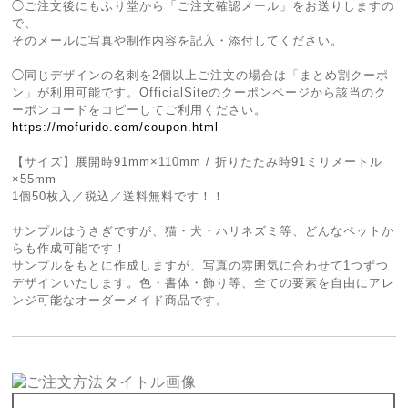
◯ご注文後にもふり堂から「ご注文確認メール」をお送りしますの
で、
そのメールに写真や制作内容を記入・添付してください。
◯同じデザインの名刺を2個以上ご注文の場合は「まとめ割クーポ
ン」が利用可能です。OfficialSiteのクーポンページから該当のク
ーポンコードをコピーしてご利用ください。
https://mofurido.com/coupon.html
【サイズ】展開時91mm×110mm / 折りたたみ時91ミリメートル
×55mm
1個50枚入／税込／送料無料です！！
サンプルはうさぎですが、猫・犬・ハリネズミ等、どんなペットか
らも作成可能です！
サンプルをもとに作成しますが、写真の雰囲気に合わせて1つずつ
デザインいたします。色・書体・飾り等、全ての要素を自由にアレ
ンジ可能なオーダーメイド商品です。