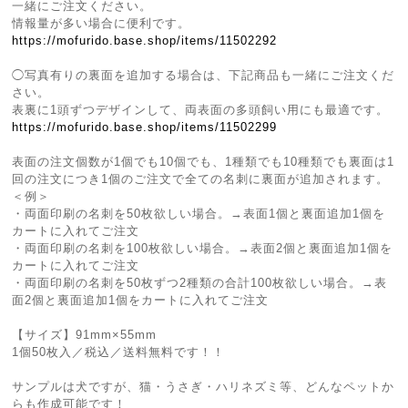
一緒にご注文ください。
情報量が多い場合に便利です。
https://mofurido.base.shop/items/11502292
◯写真有りの裏面を追加する場合は、下記商品も一緒にご注文くだ
さい。
表裏に1頭ずつデザインして、両表面の多頭飼い用にも最適です。
https://mofurido.base.shop/items/11502299
表面の注文個数が1個でも10個でも、1種類でも10種類でも裏面は1
回の注文につき1個のご注文で全ての名刺に裏面が追加されます。
＜例＞
・両面印刷の名刺を50枚欲しい場合。→表面1個と裏面追加1個を
カートに入れてご注文
・両面印刷の名刺を100枚欲しい場合。→表面2個と裏面追加1個を
カートに入れてご注文
・両面印刷の名刺を50枚ずつ2種類の合計100枚欲しい場合。→表
面2個と裏面追加1個をカートに入れてご注文
【サイズ】91mm×55mm
1個50枚入／税込／送料無料です！！
サンプルは犬ですが、猫・うさぎ・ハリネズミ等、どんなペットか
らも作成可能です！