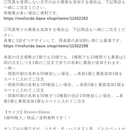
◯写真を使用しない文字のみの裏面を追加する場合は、下記商品も
一緒にご注文ください。
情報量が多い場合に便利です。
https://mofurido.base.shop/items/11502292
◯写真有りの裏面を追加する場合は、下記商品も一緒にご注文くだ
さい。
表裏に1頭ずつデザインして、両表面の多頭飼い用にも最適です。
https://mofurido.base.shop/items/11502299
表面の注文個数が1個でも10個でも、1種類でも10種類でも裏面は1
回の注文につき1個のご注文で全ての名刺に裏面が追加されます。
＜例＞
・両面印刷の名刺を50枚欲しい場合。→表面1個と裏面追加1個を
カートに入れてご注文
・両面印刷の名刺を100枚欲しい場合。→表面2個と裏面追加1個を
カートに入れてご注文
・両面印刷の名刺を50枚ずつ2種類の合計100枚欲しい場合。→表
面2個と裏面追加1個をカートに入れてご注文
【サイズ】91mm×55mm
1個50枚入／税込／送料無料です！！
サンプルは猫ですが、うさぎ・犬・ハリネズミ等、どんなペットか