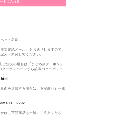
形ペット名刺。
ご注文確認メール」をお送りしますので、
を記入・添付してください。
上ご注文の場合は「まとめ割クーポン」
Siteのクーポンページから該当のクーポンコ
さい。
.html
の裏面を追加する場合は、下記商品も一緒
。
items/11502292
場合は、下記商品も一緒にご注文くださ