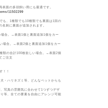
両表面の多頭飼い用にも最適です。
items/11502299
でも、1種類でも10種類でも裏面は1回の
の名刺に裏面が追加されます。
い場合。→表面1個と裏面追加1個をカー
しい場合。→表面2個と裏面追加1個をカー
種類の合計100枚欲しい場合。→表面2個
てご注文
です！！
・犬・ハリネズミ等、どんなペットからも
、写真の雰囲気に合わせて1つずつデザ
飾り等、全ての要素を自由にアレンジ可能