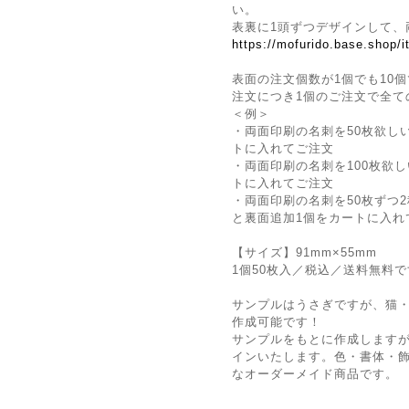
い。
表裏に1頭ずつデザインして、
https://mofurido.base.shop/
表面の注文個数が1個でも10個
注文につき1個のご注文で全て
＜例＞
・両面印刷の名刺を50枚欲し
トに入れてご注文
・両面印刷の名刺を100枚欲
トに入れてご注文
・両面印刷の名刺を50枚ずつ2
と裏面追加1個をカートに入れ
【サイズ】91mm×55mm
1個50枚入／税込／送料無料
サンプルはうさぎですが、猫
作成可能です！
サンプルをもとに作成しますが
インいたします。色・書体・
なオーダーメイド商品です。