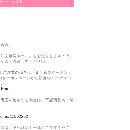
ト名刺。
ご注文確認メール」をお送りしますので、
を記入・添付してください。
上ご注文の場合は「まとめ割クーポン」
Siteのクーポンページから該当のクーポンコ
さい。
.html
の裏面を追加する場合は、下記商品も一緒
。
items/11502292
場合は、下記商品も一緒にご注文くださ