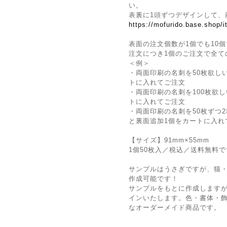
い。
表裏に1頭ずつデザインして、
https://mofurido.base.shop/
表面の注文個数が1個でも10個
注文につき1個のご注文で全て
＜例＞
・両面印刷の名刺を50枚欲し
トに入れてご注文
・両面印刷の名刺を100枚欲
トに入れてご注文
・両面印刷の名刺を50枚ずつ2
と裏面追加1個をカートに入れ
【サイズ】91mm×55mm
1個50枚入／税込／送料無料
サンプルはうさぎですが、猫
作成可能です！
サンプルをもとに作成しますが
インいたします。色・書体・
なオーダーメイド商品です。