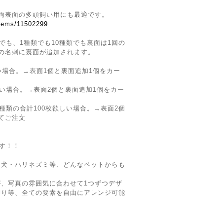
両表面の多頭飼い用にも最適です。
items/11502299
でも、1種類でも10種類でも裏面は1回の
の名刺に裏面が追加されます。
い場合。→表面1個と裏面追加1個をカー
しい場合。→表面2個と裏面追加1個をカー
種類の合計100枚欲しい場合。→表面2個
てご注文
です！！
・犬・ハリネズミ等、どんなペットからも
、写真の雰囲気に合わせて1つずつデザ
飾り等、全ての要素を自由にアレンジ可能