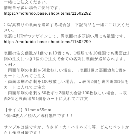
一緒にご注文ください。
情報量が多い場合に便利です。
https://mofurido.base.shop/items/11502292
◯写真有りの裏面を追加する場合は、下記商品も一緒にご注文くだ
さい。
表裏に1頭ずつデザインして、両表面の多頭飼い用にも最適です。
https://mofurido.base.shop/items/11502299
表面の注文個数が1個でも10個でも、1種類でも10種類でも裏面は1
回の注文につき1個のご注文で全ての名刺に裏面が追加されます。
＜例＞
・両面印刷の名刺を50枚欲しい場合。→表面1個と裏面追加1個を
カートに入れてご注文
・両面印刷の名刺を100枚欲しい場合。→表面2個と裏面追加1個を
カートに入れてご注文
・両面印刷の名刺を50枚ずつ2種類の合計100枚欲しい場合。→表
面2個と裏面追加1個をカートに入れてご注文
【サイズ】91mm×55mm
1個50枚入／税込／送料無料です！！
サンプルは猫ですが、うさぎ・犬・ハリネズミ等、どんなペットか
らも作成可能です！