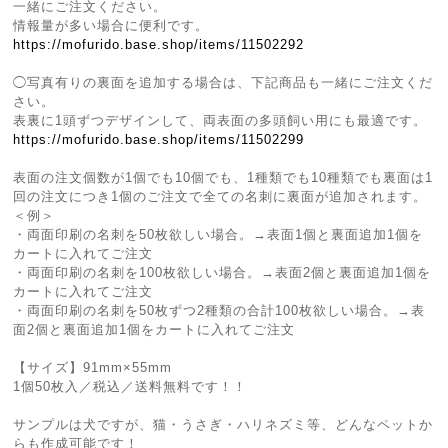
一緒にご注文ください。
情報量が多い場合に便利です。
https://mofurido.base.shop/items/11502292
◯写真有りの裏面を追加する場合は、下記商品も一緒にご注文くだ
さい。
表裏に1頭ずつデザインして、両表面の多頭飼い用にも最適です。
https://mofurido.base.shop/items/11502299
表面の注文個数が1個でも10個でも、1種類でも10種類でも裏面は1
回の注文につき1個のご注文で全ての名刺に裏面が追加されます。
＜例＞
・両面印刷の名刺を50枚欲しい場合。→表面1個と裏面追加1個を
カートに入れてご注文
・両面印刷の名刺を100枚欲しい場合。→表面2個と裏面追加1個を
カートに入れてご注文
・両面印刷の名刺を50枚ずつ2種類の合計100枚欲しい場合。→表
面2個と裏面追加1個をカートに入れてご注文
【サイズ】91mm×55mm
1個50枚入／税込／送料無料です！！
サンプルは犬ですが、猫・うさぎ・ハリネズミ等、どんなペットか
らも作成可能です！