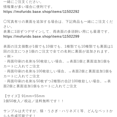
一緒にご注文ください。
情報量が多い場合に便利です。
https://mofurido.base.shop/items/11502292
◯写真有りの裏面を追加する場合は、下記商品も一緒にご注文くだ
さい。
表裏に1頭ずつデザインして、両表面の多頭飼い用にも最適です。
https://mofurido.base.shop/items/11502299
表面の注文個数が1個でも10個でも、1種類でも10種類でも裏面は1
回の注文につき1個のご注文で全ての名刺に裏面が追加されます。
＜例＞
・両面印刷の名刺を50枚欲しい場合。→表面1個と裏面追加1個を
カートに入れてご注文
・両面印刷の名刺を100枚欲しい場合。→表面2個と裏面追加1個を
カートに入れてご注文
・両面印刷の名刺を50枚ずつ2種類の合計100枚欲しい場合。→表
面2個と裏面追加1個をカートに入れてご注文
【サイズ】91mm×55mm
1個50枚入／税込／送料無料です！！
サンプルは犬ですが、猫・うさぎ・ハリネズミ等、どんなペットか
らも作成可能です！