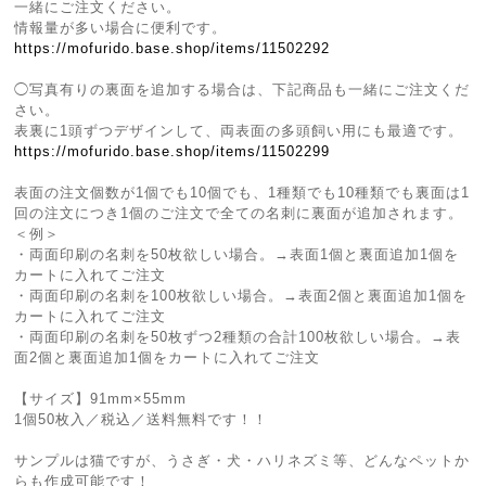
一緒にご注文ください。
情報量が多い場合に便利です。
https://mofurido.base.shop/items/11502292
◯写真有りの裏面を追加する場合は、下記商品も一緒にご注文くだ
さい。
表裏に1頭ずつデザインして、両表面の多頭飼い用にも最適です。
https://mofurido.base.shop/items/11502299
表面の注文個数が1個でも10個でも、1種類でも10種類でも裏面は1
回の注文につき1個のご注文で全ての名刺に裏面が追加されます。
＜例＞
・両面印刷の名刺を50枚欲しい場合。→表面1個と裏面追加1個を
カートに入れてご注文
・両面印刷の名刺を100枚欲しい場合。→表面2個と裏面追加1個を
カートに入れてご注文
・両面印刷の名刺を50枚ずつ2種類の合計100枚欲しい場合。→表
面2個と裏面追加1個をカートに入れてご注文
【サイズ】91mm×55mm
1個50枚入／税込／送料無料です！！
サンプルは猫ですが、うさぎ・犬・ハリネズミ等、どんなペットか
らも作成可能です！