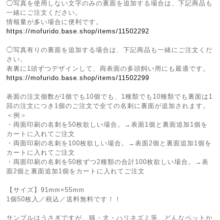
◯写真を使用しない文字のみの裏面を追加する場合は、下記商品も
一緒にご注文ください。
情報量が多い場合に便利です。
https://mofurido.base.shop/items/11502292
◯写真有りの裏面を追加する場合は、下記商品も一緒にご注文くだ
さい。
表裏に1頭ずつデザインして、両表面の多頭飼い用にも最適です。
https://mofurido.base.shop/items/11502299
表面の注文個数が1個でも10個でも、1種類でも10種類でも裏面は1
回の注文につき1個のご注文で全ての名刺に裏面が追加されます。
＜例＞
・両面印刷の名刺を50枚欲しい場合。→表面1個と裏面追加1個を
カートに入れてご注文
・両面印刷の名刺を100枚欲しい場合。→表面2個と裏面追加1個を
カートに入れてご注文
・両面印刷の名刺を50枚ずつ2種類の合計100枚欲しい場合。→表
面2個と裏面追加1個をカートに入れてご注文
【サイズ】91mm×55mm
1個50枚入／税込／送料無料です！！
サンプルはうさぎですが、猫・犬・ハリネズミ等、どんなペットか