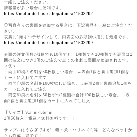
一緒にご注文ください。
情報量が多い場合に便利です。
https://mofurido.base.shop/items/11502292
◯写真有りの裏面を追加する場合は、下記商品も一緒にご注文くだ
さい。
表裏に1頭ずつデザインして、両表面の多頭飼い用にも最適です。
https://mofurido.base.shop/items/11502299
表面の注文個数が1個でも10個でも、1種類でも10種類でも裏面は1
回の注文につき1個のご注文で全ての名刺に裏面が追加されます。
＜例＞
・両面印刷の名刺を50枚欲しい場合。→表面1個と裏面追加1個を
カートに入れてご注文
・両面印刷の名刺を100枚欲しい場合。→表面2個と裏面追加1個を
カートに入れてご注文
・両面印刷の名刺を50枚ずつ2種類の合計100枚欲しい場合。→表
面2個と裏面追加1個をカートに入れてご注文
【サイズ】91mm×55mm
1個50枚入／税込／送料無料です！！
サンプルはうさぎですが、猫・犬・ハリネズミ等、どんなペットか
らも作成可能です！