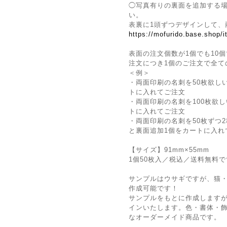
◯写真有りの裏面を追加する
い。
表裏に1頭ずつデザインして、
https://mofurido.base.shop/
表面の注文個数が1個でも10個
注文につき1個のご注文で全て
＜例＞
・両面印刷の名刺を50枚欲し
トに入れてご注文
・両面印刷の名刺を100枚欲
トに入れてご注文
・両面印刷の名刺を50枚ずつ2
と裏面追加1個をカートに入れ
【サイズ】91mm×55mm
1個50枚入／税込／送料無料
サンプルはウサギですが、猫
作成可能です！
サンプルをもとに作成しますが
インいたします。色・書体・
なオーダーメイド商品です。