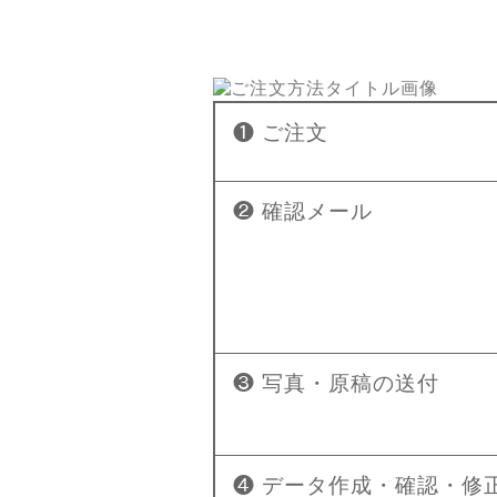
❶ ご注文
❷ 確認メール
❸ 写真・原稿の送付
❹ データ作成・確認・修