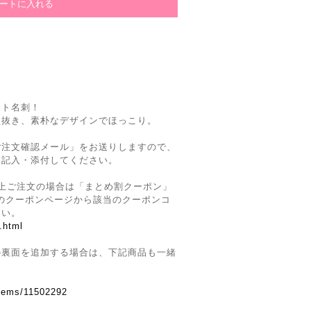
ット名刺！
型抜き、素朴なデザインでほっこり。
ご注文確認メール」をお送りしますので、
を記入・添付してください。
上ご注文の場合は「まとめ割クーポン」
Siteのクーポンページから該当のクーポンコ
さい。
.html
の裏面を追加する場合は、下記商品も一緒
。
items/11502292