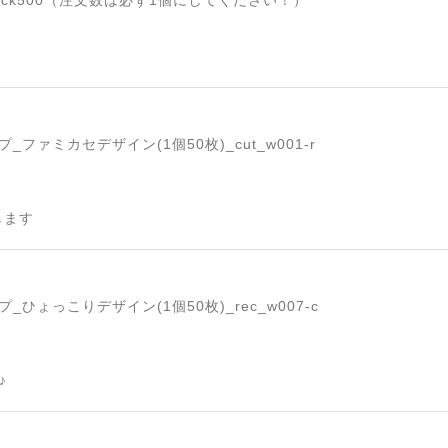
ck500（注文数は必ず1個にしてください！）
ファミカセデザイン(1個50枚)_cut_w001-r
します
ひょっこりデザイン(1個50枚)_rec_w007-c
♪