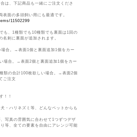
場合は、下記商品も一緒にご注文くださ
両表面の多頭飼い用にも最適です。
items/11502299
でも、1種類でも10種類でも裏面は1回の
の名刺に裏面が追加されます。
い場合。→表面1個と裏面追加1個をカー
しい場合。→表面2個と裏面追加1個をカー
種類の合計100枚欲しい場合。→表面2個
てご注文
です！！
・犬・ハリネズミ等、どんなペットからも
、写真の雰囲気に合わせて1つずつデザ
飾り等、全ての要素を自由にアレンジ可能