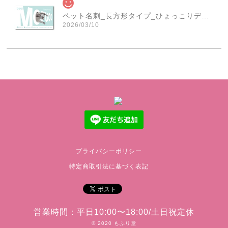
ペット名刺_長方形タイプ_ひょっこりデザイン(1個50枚)_rec_w007-c
2026/03/10
素敵なな名刺ありがとうございました♪
ペット名刺_型抜きタイプ_ドーナツデザイン(1個50枚)_cut_w015-r
2025/09/10
本日商品が届きました 迅速なご対応に感謝いたします ま
たよろしくお願いします
プライバシーポリシー
特定商取引法に基づく表記
ペット名刺_長方形タイプ_幾何学フレームザイン(1個50枚)_rec_h013-c
2025/05/27
営業時間：平日10:00〜18:00/土日祝定休
今回もありがとうございました🧡
© 2020 もふり堂