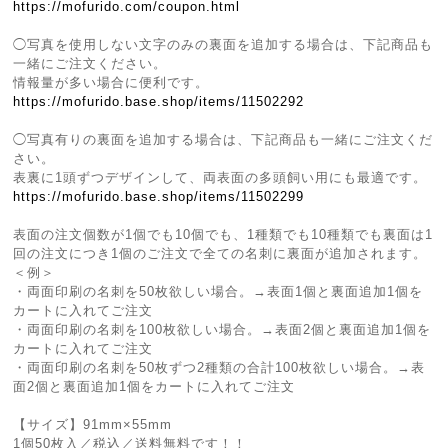
https://mofurido.com/coupon.html
◯写真を使用しない文字のみの裏面を追加する場合は、下記商品も
一緒にご注文ください。
情報量が多い場合に便利です。
https://mofurido.base.shop/items/11502292
◯写真有りの裏面を追加する場合は、下記商品も一緒にご注文くだ
さい。
表裏に1頭ずつデザインして、両表面の多頭飼い用にも最適です。
https://mofurido.base.shop/items/11502299
表面の注文個数が1個でも10個でも、1種類でも10種類でも裏面は1
回の注文につき1個のご注文で全ての名刺に裏面が追加されます。
＜例＞
・両面印刷の名刺を50枚欲しい場合。→表面1個と裏面追加1個を
カートに入れてご注文
・両面印刷の名刺を100枚欲しい場合。→表面2個と裏面追加1個を
カートに入れてご注文
・両面印刷の名刺を50枚ずつ2種類の合計100枚欲しい場合。→表
面2個と裏面追加1個をカートに入れてご注文
【サイズ】91mm×55mm
1個50枚入／税込／送料無料です！！