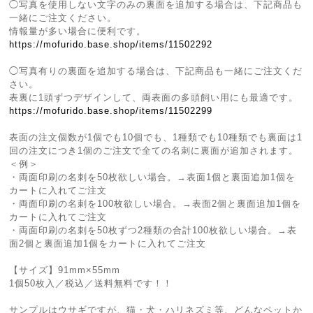
◯写真を使用しない文字のみの裏面を追加する場合は、下記商品も
一緒にご注文ください。
情報量が多い場合に便利です。
https://mofurido.base.shop/items/11502292
◯写真有りの裏面を追加する場合は、下記商品も一緒にご注文くだ
さい。
表裏に1頭ずつデザインして、両表面の多頭飼い用にも最適です。
https://mofurido.base.shop/items/11502299
表面の注文個数が1個でも10個でも、1種類でも10種類でも裏面は1
回の注文につき1個のご注文で全ての名刺に裏面が追加されます。
＜例＞
・両面印刷の名刺を50枚欲しい場合。→表面1個と裏面追加1個を
カートに入れてご注文
・両面印刷の名刺を100枚欲しい場合。→表面2個と裏面追加1個を
カートに入れてご注文
・両面印刷の名刺を50枚ずつ2種類の合計100枚欲しい場合。→表
面2個と裏面追加1個をカートに入れてご注文
【サイズ】91mm×55mm
1個50枚入／税込／送料無料です！！
サンプルはウサギですが、猫・犬・ハリネズミ等、どんなペットか