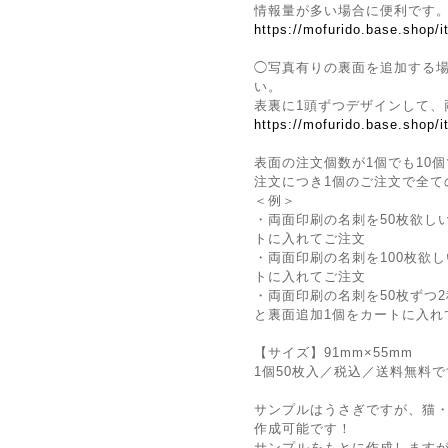
情報量が多い場合に便利です
https://mofurido.base.shop/
◯写真有りの裏面を追加する
い。
表裏に1頭ずつデザインして、
https://mofurido.base.shop/
表面の注文個数が1個でも10個
注文につき1個のご注文で全て
＜例＞
・両面印刷の名刺を50枚欲し
トに入れてご注文
・両面印刷の名刺を100枚欲
トに入れてご注文
・両面印刷の名刺を50枚ずつ2
と裏面追加1個をカートに入れ
【サイズ】91mm×55mm
1個50枚入／税込／送料無料
サンプルはうさぎですが、猫
作成可能です！
サンプルをもとに作成しますが