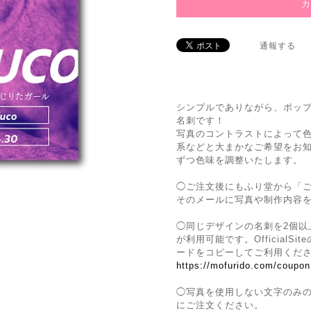
通報する
シンプルでありながら、ポッ
名刺です！
写真のコントラストによって
系などと大まかなご希望をお
ずつ色味を調整いたします。
◯ご注文後にもふり堂から「
そのメールに写真や制作内容
◯同じデザインの名刺を2個以
が利用可能です。Official
ードをコピーしてご利用くだ
https://mofurido.com/coupon
◯写真を使用しない文字のみ
にご注文ください。