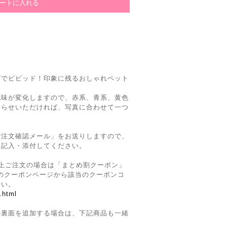
プでビビッド！印象に残るおしゃれペット
色味が変化しますので、赤系、青系、黄色
知らせいただければ、写真に合わせて一つ
ご注文確認メール」をお送りしますので、
を記入・添付してください。
上ご注文の場合は「まとめ割クーポン」
Siteのクーポンページから該当のクーポンコ
さい。
.html
の裏面を追加する場合は、下記商品も一緒