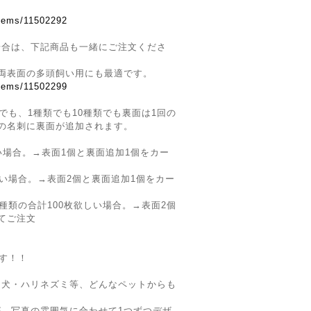
。
items/11502292
場合は、下記商品も一緒にご注文くださ
両表面の多頭飼い用にも最適です。
items/11502299
でも、1種類でも10種類でも裏面は1回の
の名刺に裏面が追加されます。
い場合。→表面1個と裏面追加1個をカー
しい場合。→表面2個と裏面追加1個をカー
種類の合計100枚欲しい場合。→表面2個
てご注文
です！！
・犬・ハリネズミ等、どんなペットからも
、写真の雰囲気に合わせて1つずつデザ