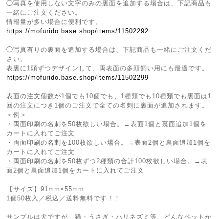
◯写真を使用しない文字のみの裏面を追加する場合は、下記商品も
一緒にご注文ください。
情報量が多い場合に便利です。
https://mofurido.base.shop/items/11502292
◯写真有りの裏面を追加する場合は、下記商品も一緒にご注文くだ
さい。
表裏に1頭ずつデザインして、両表面の多頭飼い用にも最適です。
https://mofurido.base.shop/items/11502299
表面の注文個数が1個でも10個でも、1種類でも10種類でも裏面は1
回の注文につき1個のご注文で全ての名刺に裏面が追加されます。
＜例＞
・両面印刷の名刺を50枚欲しい場合。→表面1個と裏面追加1個を
カートに入れてご注文
・両面印刷の名刺を100枚欲しい場合。→表面2個と裏面追加1個を
カートに入れてご注文
・両面印刷の名刺を50枚ずつ2種類の合計100枚欲しい場合。→表
面2個と裏面追加1個をカートに入れてご注文
【サイズ】91mm×55mm
1個50枚入／税込／送料無料です！！
サンプルは犬ですが、猫・うさぎ・ハリネズミ等、どんなペットか